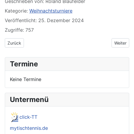
Geschrieben von:
Roland Blaufelder
Kategorie:
Weihnachtsturniere
Veröffentlicht: 25. Dezember 2024
Zugriffe: 757
Vorheriger Beitrag: 24. Wilhelmsdorfer Weihnachtsturnier: Impr
Nächster 
Zurück
Weiter
Termine
Keine Termine
Untermenü
click-TT
mytischtennis.de