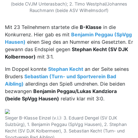
(beide CVJM Unterasbach); 2. Timo Westphal/Johannes
Rauchmann (beide ASV Wilhelmsdorf)
Mit 23 Teilnehmern startete die
B-Klasse
in die
Konkurrenz. Hier gab es mit
Benjamin Peggau (SpVgg
Hausen)
einen Sieg des an Nummer eins Gesetzten. Er
gewann das Endspiel gegen
Stephan Kecht (SV DJK
Kolbermoor)
mit 3:1.
Im Doppel konnte
Stephan Kecht
an der Seite seines
Bruders
Sebastian (Turn- und Sportverein Bad
Aibling)
allerdings den Spieß umdrehen. Die beiden
bezwangen
Benjamin Peggau/Lukas Kandziora
(beide SpVgg Hausen)
relativ klar mit 3:0.
Sieger B-Klasse Einzel (v.l.): 3. Eduard Dengel (SV DJK
Sulzbürg), 1. Benjamin Peggau (SpVgg Hausen), 2. Stephan
Kecht (SV DJK Kolbermeer), 3. Sebastian Kecht (Turn- und
Sportverein Bad Aibling)