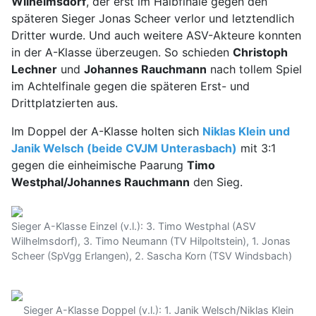
Wilhelmsdorf
, der erst im Halbfinale gegen den
späteren Sieger Jonas Scheer verlor und letztendlich
Dritter wurde. Und auch weitere ASV-Akteure konnten
in der A-Klasse überzeugen. So schieden
Christoph
Lechner
und
Johannes Rauchmann
nach tollem Spiel
im Achtelfinale gegen die späteren Erst- und
Drittplatzierten aus.
Im Doppel der A-Klasse holten sich
Niklas Klein und
Janik Welsch (beide CVJM Unterasbach)
mit 3:1
gegen die einheimische Paarung
Timo
Westphal/Johannes Rauchmann
den Sieg.
Sieger A-Klasse Einzel (v.l.): 3. Timo Westphal (ASV
Wilhelmsdorf), 3. Timo Neumann (TV Hilpoltstein), 1. Jonas
Scheer (SpVgg Erlangen), 2. Sascha Korn (TSV Windsbach)
Sieger A-Klasse Doppel (v.l.): 1. Janik Welsch/Niklas Klein