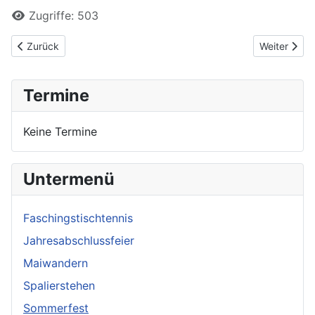
Zugriffe: 503
Vorheriger Beitrag: Sommerfest 2021
Nächster Be
Zurück
Weiter
Termine
Keine Termine
Untermenü
Faschingstischtennis
Jahresabschlussfeier
Maiwandern
Spalierstehen
Sommerfest