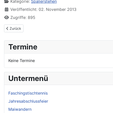
Kategorie:
Spalierstehen
Veröffentlicht: 02. November 2013
Zugriffe: 895
Vorheriger Beitrag: Spalierstehen bei Simone und Sebastian Ne
Zurück
Termine
Keine Termine
Untermenü
Faschingstischtennis
Jahresabschlussfeier
Maiwandern