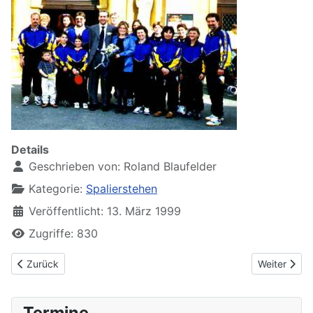
Details
Geschrieben von:
Roland Blaufelder
Kategorie:
Spalierstehen
Veröffentlicht: 13. März 1999
Zugriffe: 830
Vorheriger Beitrag: Spalierstehen bei Rainer Ströbel 2013
Nächster Be
Zurück
Weiter
Termine