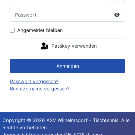
Passwort
Passwor
Angemeldet bleiben
Passkey verwenden
Anmelden
Passwort vergessen?
Benutzername vergessen?
Copyright © 2026 ASV Wilhelmsdorf - Tischtennis. Alle
Rechte vorbehalten.
Joomla!
ist freie, unter der
GNU/GPL-Lizenz